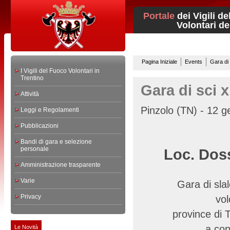
Portale
dei Vigili d
Volontari del 
Pagina Iniziale
Events
Gara di 
I Vigili del Fuoco Volontari in
Trentino
Gara di sci 
Attività
Pinzolo (TN) - 12 g
Leggi e Regolamenti
Pubblicazioni
Bandi di gara e selezione
personale
Loc. Doss
Amministrazione trasparente
Varie
Gara di slal
Privacy
vol
province di 
a cope
Le Novità