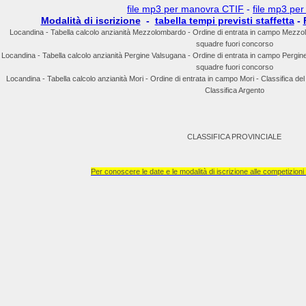
file mp3 per manovra CTIF
-
file mp3 per 
Modalità di iscrizione
-
tabella tempi previsti staffetta
-
Locandina - Tabella calcolo anzianità Mezzolombardo - Ordine di entrata in campo Mezzol
squadre fuori concorso
Locandina - Tabella calcolo anzianità Pergine Valsugana - Ordine di entrata in campo Pergine
squadre fuori concorso
Locandina - Tabella calcolo anzianità Mori - Ordine di entrata in campo Mori - Classifica de
Classifica Argento
CLASSIFICA PROVINCIALE
Per conoscere le date e le modalità di iscrizione alle competizioni 