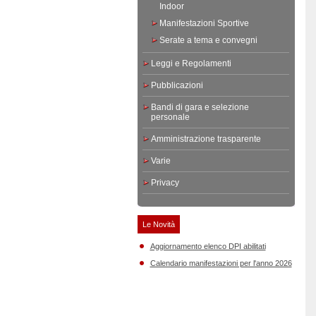
Indoor
Manifestazioni Sportive
Serate a tema e convegni
Leggi e Regolamenti
Pubblicazioni
Bandi di gara e selezione
personale
Amministrazione trasparente
Varie
Privacy
Le Novità
Aggiornamento elenco DPI abilitati
Calendario manifestazioni per l'anno 2026