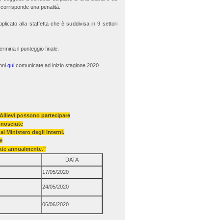
orrisponde una penalità.
icato alla staffetta che è suddivisa in 9 settori
rmina il punteggio finale.
ioni
qui
comunicate ad inizio stagione 2020.
Allievi possono partecipare
onosciute
l Ministero degli Interni.
e
zate annualmente."
DATA
17/05/2020
24/05/2020
06/06/2020