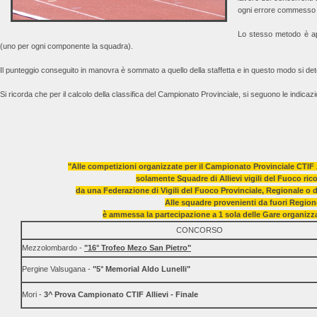
ogni errore commesso c
Lo stesso metodo è appl
(uno per ogni componente la squadra).
Il punteggio conseguito in manovra è sommato a quello della staffetta e in questo modo si dete
Si ricorda che per il calcolo della classifica del Campionato Provinciale, si seguono le indicaz
"Alle competizioni organizzate per il Campionato Provinciale CTIF 
solamente Squadre di Allievi vigili del Fuoco ric
da una Federazione di Vigili del Fuoco Provinciale, Regionale o da
Alle squadre provenienti da fuori Region
è ammessa la partecipazione a 1 sola delle Gare organiz
CONCORSO
Mezzolombardo -
"
16° Trofeo Mezo San Pietro
"
Pergine Valsugana -
"5° Memorial Aldo Lunelli"
Mori -
3^ Prova Campionato CTIF Allievi - Finale