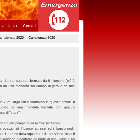
ove siamo
Contatti
ampionato 2020
Campionato 2020
a da una squadra formata da 9 elementi (più 1
ta da una manovra sul campo di gara e da una
o 75m, largo 5m e suddiviso in quattro settori. Il
cupato da una mandata formata con quattro
cordi "storz".
dicato alle pompette ed ai muri bersaglio.
 posizionati il banco attrezzi ed il banco nodi.
er il raduno della squadra nella posizione finale.Il
è soggetto a controllo da parte di una Giuria e ad