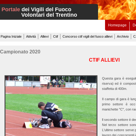
Portale
dei Vigili del Fuoco
Volontari del Trentino
Homepage
D
Pagina Iniziale
Attività
Allievi
Ctif
Concorso ctif vigili del fuoco allievi
Archivio
C
Campionato 2020
CTIF ALLIEVI
Questa gara è eseguit
riserva) ed è compos
staffetta di 400m.
Il campo di gara è lung
primo settore è oc
manichette "C", con rac
ll secondo settore è de
Nel terzo settore sono
L'ultimo settore serve p
lavoro dei concorrenti 