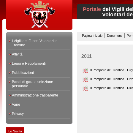
Portale
dei Vigili d
Volontari del 
Pagina Iniziale
Documenti
Pomp
I Vigili del Fuoco Volontari in
Trentino
Attività
2011
Leggi e Regolamenti
Il Pompiere del Trentino - Lugl
Pubblicazioni
Il Pompiere del Trentino - Ott
Bandi di gara e selezione
personale
Il Pompiere del Trentino - Di
Amministrazione trasparente
Varie
Privacy
Le Novità