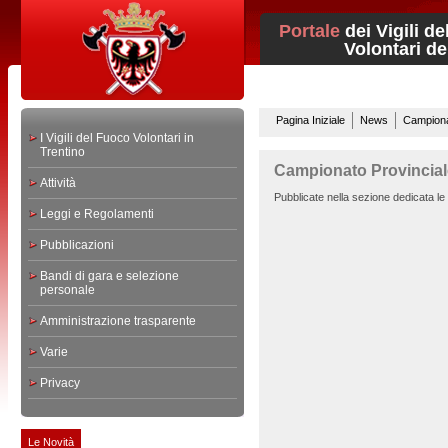
Portale
dei Vigili d
Volontari del 
Pagina Iniziale
News
Campionat
I Vigili del Fuoco Volontari in
Trentino
Campionato Provincial
Attività
Pubblicate nella sezione dedicata le
Leggi e Regolamenti
Pubblicazioni
Bandi di gara e selezione
personale
Amministrazione trasparente
Varie
Privacy
Le Novità